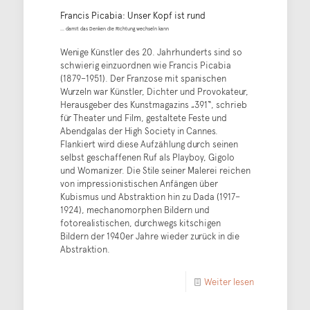
Francis Picabia: Unser Kopf ist rund
... damit das Denken die Richtung wechseln kann
Wenige Künstler des 20. Jahrhunderts sind so
schwierig einzuordnen wie Francis Picabia
(1879–1951). Der Franzose mit spanischen
Wurzeln war Künstler, Dichter und Provokateur,
Herausgeber des Kunstmagazins „391“, schrieb
für Theater und Film, gestaltete Feste und
Abendgalas der High Society in Cannes.
Flankiert wird diese Aufzählung durch seinen
selbst geschaffenen Ruf als Playboy, Gigolo
und Womanizer. Die Stile seiner Malerei reichen
von impressionistischen Anfängen über
Kubismus und Abstraktion hin zu Dada (1917–
1924), mechanomorphen Bildern und
fotorealistischen, durchwegs kitschigen
Bildern der 1940er Jahre wieder zurück in die
Abstraktion.
Weiter lesen