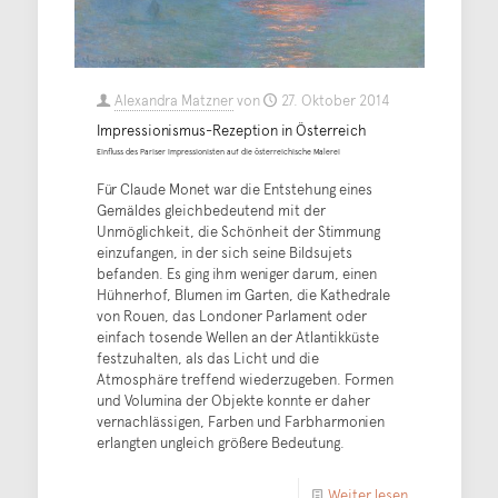
Alexandra Matzner
von
27. Oktober 2014
Impressionismus-Rezeption in Österreich
Einfluss des Pariser Impressionisten auf die österreichische Malerei
Für Claude Monet war die Entstehung eines
Gemäldes gleichbedeutend mit der
Unmöglichkeit, die Schönheit der Stimmung
einzufangen, in der sich seine Bildsujets
befanden. Es ging ihm weniger darum, einen
Hühnerhof, Blumen im Garten, die Kathedrale
von Rouen, das Londoner Parlament oder
einfach tosende Wellen an der Atlantikküste
festzuhalten, als das Licht und die
Atmosphäre treffend wiederzugeben. Formen
und Volumina der Objekte konnte er daher
vernachlässigen, Farben und Farbharmonien
erlangten ungleich größere Bedeutung.
Weiter lesen