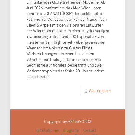
Ein funkelndes Gipfeltreffen der Moderne: Ab
Juni 2026 konfrontiert das MAK Wien unter
dem Titel „GLANZSTÜCKE“ die spektakuläre
Patrimonial Collection der Pariser Maison Van
Cleef & Arpels mit den visionären Entwürfen
der Wiener Werkstätte. In einer labyrinthartigen
Inszenierung treten rund 500 Exponate – von
meisterhaftem High Jewelry über japanische
Wandschirme bis hin zu Gustav Klimts
Werkzeichnungen – in einen fesselnden
ästhetischen Dialog. Erfahren Sie hier, wie
Geometrie auf florale Poesie trifft und zwei
Modemetropolen das frühe 20. Jahrhundert
neu erfanden.
Weiter lesen
Copyright by ARTinWORDS
Publikationen
Biografie
Kontakt