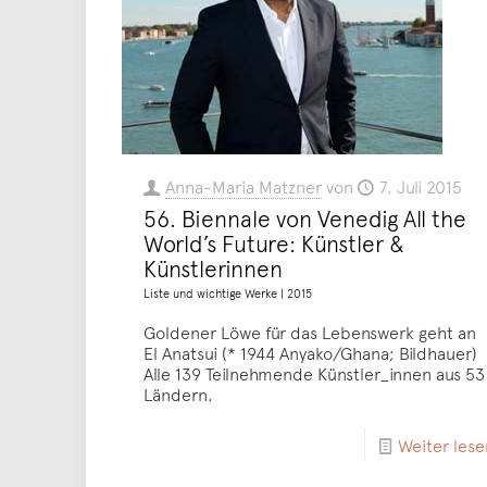
Anna-Maria Matzner
von
7. Juli 2015
56. Biennale von Venedig All the
World’s Future: Künstler &
Künstlerinnen
Liste und wichtige Werke | 2015
Goldener Löwe für das Lebenswerk geht an
El Anatsui (* 1944 Anyako/Ghana; Bildhauer)
Alle 139 Teilnehmende Künstler_innen aus 53
Ländern.
Weiter lese