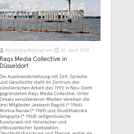
Alexandra Matzner
von
20. April 2018
Raqs Media Collective in
Düsseldorf
Die Auseinandersetzung mit Zeit, Sprache
und Geschichte steht im Zentrum der
künstlerischen Arbeit des 1992 in Neu-Delhi
gegründeten Raqs Media Collective. Unter
Einsatz verschiedener Medien vereinen die
drei Mitglieder Jeebesh Bagchi (* 1966),
Monica Narula (* 1969) und Shuddhabrata
Sengupta (* 1968) zeitgenössische
Kunstpraxis mit historischer und
philosophischer Spekulation,
Geschichtsforschung und Theorie, wobei sie