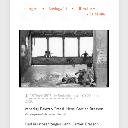
Kategorien
Schlagwörter
Autor
Zeige alle
ARTinWORDS.de Redaktion
von
22. Juni
2020
Venedig | Palazzo Grassi: Henri Cartier-Bresson
Fünf Interpreten für die „Master Collection”
Fünf Kuratoren zeigen Henri Cartier-Bresson