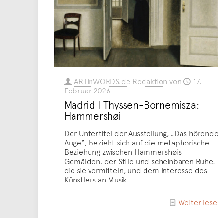
ARTinWORDS.de Redaktion
von
17.
Februar 2026
Madrid | Thyssen-Bornemisza:
Hammershøi
Der Untertitel der Ausstellung, „Das hörend
Auge“, bezieht sich auf die metaphorische
Beziehung zwischen Hammershøis
Gemälden, der Stille und scheinbaren Ruhe,
die sie vermitteln, und dem Interesse des
Künstlers an Musik.
Weiter lese